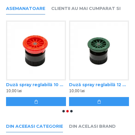
ASEMANATOARE
CLIENTII AU MAI CUMPARAT SI
ray reglabilă 8 A Hunter, raza 2,4 m
Duză spray reglabilă 10 A Hunter, raza 3 m
Duză spray reglabilă 12 A Hunter, raza 3,7 m
10,00 lei
10,00 lei
1
DIN ACEEASI CATEGORIE
DIN ACELASI BRAND