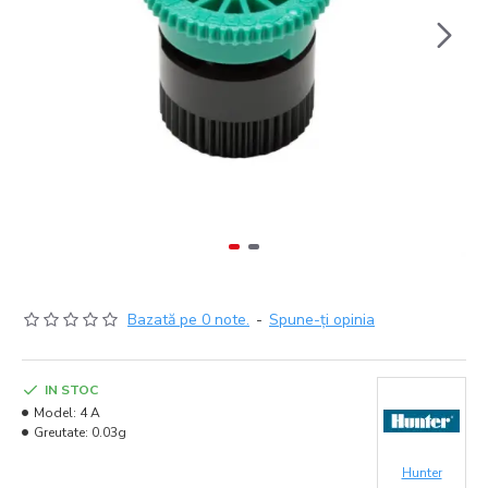
Bazată pe 0 note.
-
Spune-ţi opinia
IN STOC
Model:
4 A
Greutate:
0.03g
Hunter