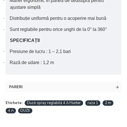
·
Mâner ergonomic în partea de deasupra pentru
ajustare simplă
·
Distribuție uniformă pentru o acoperire mai bună
·
Sunt reglabile pentru orice unghi de la 0° la 360°
SPECIFICAȚII
·
Presiune de lucru : 1 – 2,1 bari
·
Rază de udare : 1,2 m
PARERI
Etichete:
Duză spray reglabilă 4 A Hunter
raza 1
2 m
4 A
DUZE