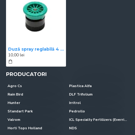
Duză spray reglabilă 4 A Hunter, raza 1,2 m
10,00 lei
PRODUCATORI
Agro Cs
Plastica Alfa
Rain Bird
DLF Trifolium
Hunter
Irritrol
Standart Park
Pedrollo
Valrom
ICL Specialty Fertilizers (Everris-Scotts)
Horti Tops Holland
NDS