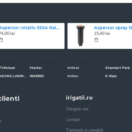
Aspersor rotativ 3504 Rain Bird
74,00 lei
15,40 lei
Trifolium
Hunter
Irritrol
Standart Park
JOHNSONS LAWN SEED
INKBIRD
Irritec
K-Rain
lienti
irigatii.ro
Despre noi
Livrare
r
Termeni si conditii