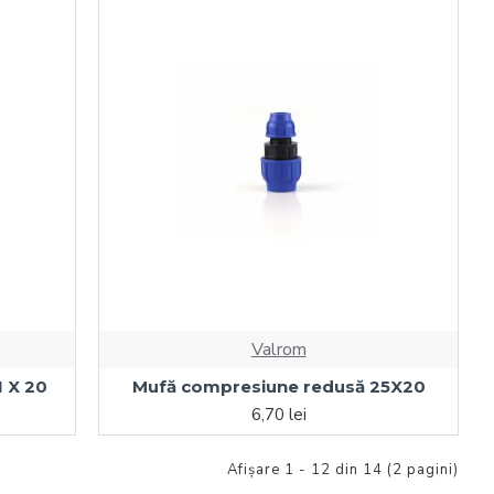
Valrom
I X 20
Mufă compresiune redusă 25X20
6,70 lei
Afişare 1 - 12 din 14 (2 pagini)