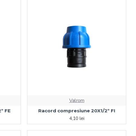
Valrom
ʺ FE
Racord compresiune 20X1/2ʺ FI
4,10 lei