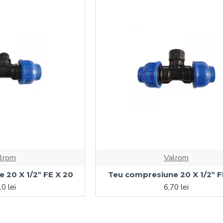
lrom
Valrom
 20 X 1/2ʺ FE X 20
Teu compresiune 20 X 1/2ʺ F
10 lei
6,70 lei