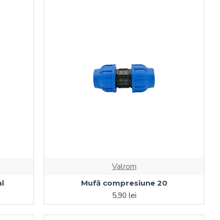
Valrom
l
Mufă compresiune 20
5,90 lei