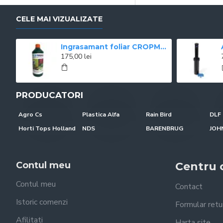
CELE MAI VIZUALIZATE
Ingrasamant foliar CROPMAX 1 l
175,00 lei
PRODUCATORI
Agro Cs
Plastica Alfa
Rain Bird
DLF 
Horti Tops Holland
NDS
BARENBRUG
Contul meu
Centru c
Contul meu
Contact
Istoric comenzi
Formular retu
Afilitati
Harta site