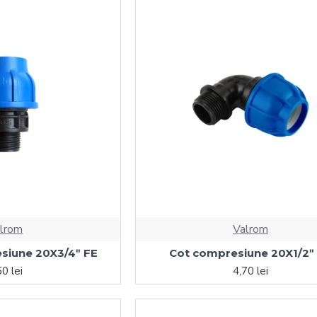
lrom
Valrom
siune 20X3/4ʺ FE
Cot compresiune 20X1/2ʺ
60 lei
4,70 lei