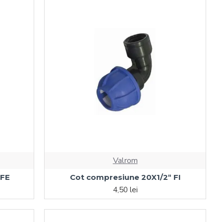
Valrom
 FE
Cot compresiune 20X1/2ʺ FI
4,50 lei