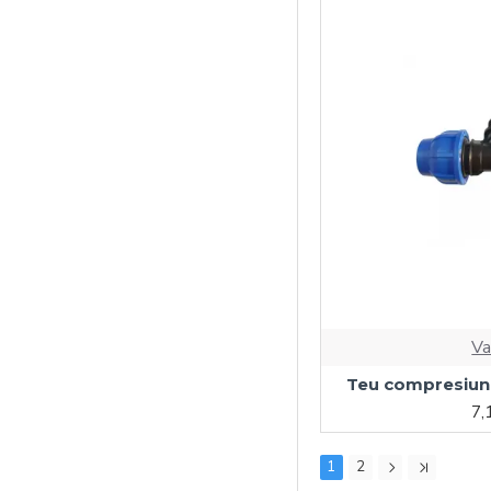
Va
Teu compresiune
7,
1
2