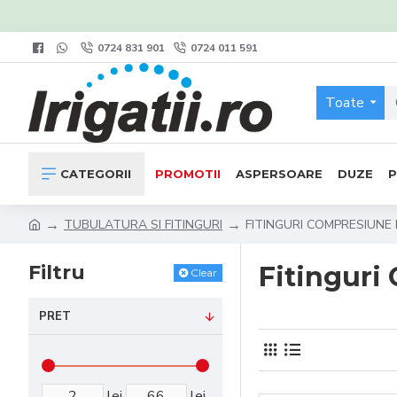
0724 831 901
0724 011 591
Toate
CATEGORII
PROMOTII
ASPERSOARE
DUZE
TUBULATURA SI FITINGURI
FITINGURI COMPRESIUNE 
Filtru
Fitinguri
Clear
PRET
lei
lei