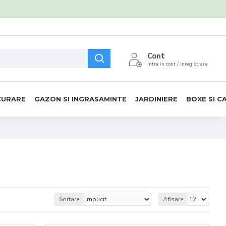
Cont
Intra in cont / Inregistrare
CURARE
GAZON SI INGRASAMINTE
JARDINIERE
BOXE SI C
Sortare
Afisare