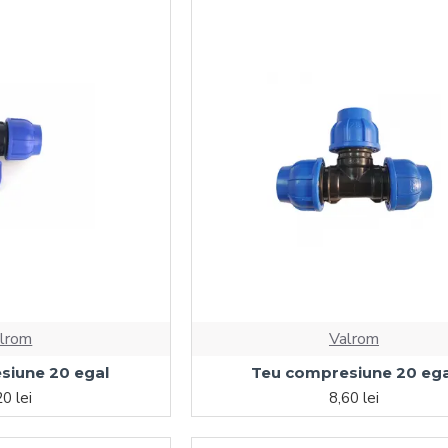
lrom
Valrom
siune 20 egal
Teu compresiune 20 ega
20 lei
8,60 lei