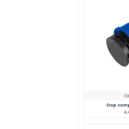
Va
Dop comp
4,