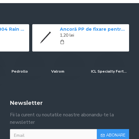
Aspersor spray 1804 Rain Bird, ridicare 10 cm
Ancoră PP de fixare pentru bordură “New Fix“
1,20 lei
Pedrollo
Valrom
ICL Specialty Fertilizers (Everris-Scotts)
Newsletter
Fii la curent cu noutatile noastre abonandu-te la
newsletter
ABONARE