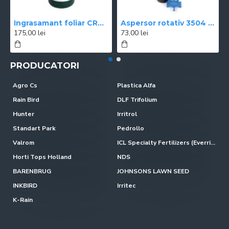
Ingrasamant foliar CROPMAX 1 l
Aspersor rotativ 3504 Rain Bird
175,00 lei
73,00 lei
PRODUCATORI
Agro Cs
Plastica Alfa
Rain Bird
DLF Trifolium
Hunter
Irritrol
Standart Park
Pedrollo
Valrom
ICL Specialty Fertilizers (Everris-Scotts)
Horti Tops Holland
NDS
BARENBRUG
JOHNSONS LAWN SEED
INKBIRD
Irritec
K-Rain