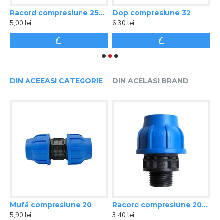
25X3/4ʺ FI
Racord compresiune 25X1ʺ FI
Dop compresiune 32
D
5,00 lei
6,30 lei
1
DIN ACEEASI CATEGORIE
DIN ACELASI BRAND
l
Mufă compresiune 20
Racord compresiune 20X1/2ʺ FE
5,90 lei
3,40 lei
4