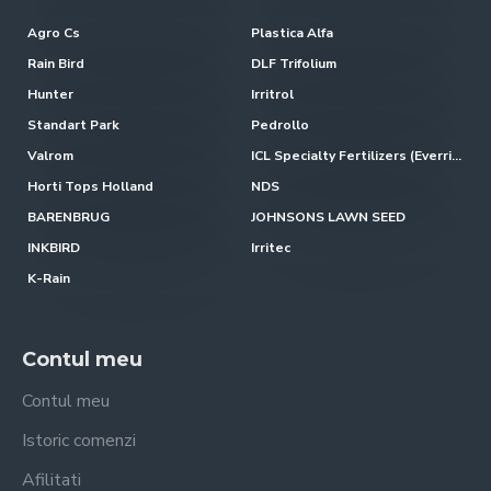
Agro Cs
Plastica Alfa
Rain Bird
DLF Trifolium
Hunter
Irritrol
Standart Park
Pedrollo
Valrom
ICL Specialty Fertilizers (Everris-Scotts)
Horti Tops Holland
NDS
BARENBRUG
JOHNSONS LAWN SEED
INKBIRD
Irritec
K-Rain
Contul meu
Contul meu
Istoric comenzi
Afilitati