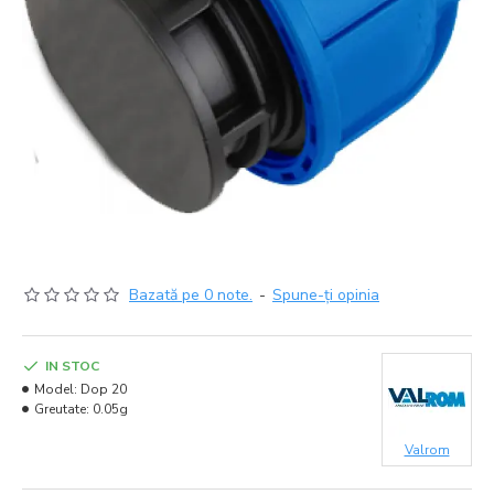
Bazată pe 0 note.
-
Spune-ţi opinia
IN STOC
Model:
Dop 20
Greutate:
0.05g
Valrom