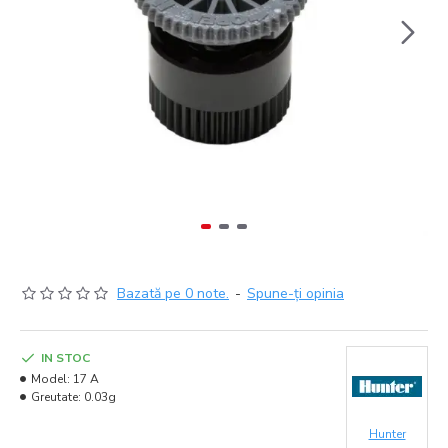
Bazată pe 0 note.
-
Spune-ţi opinia
IN STOC
Model:
17 A
Greutate:
0.03g
Hunter