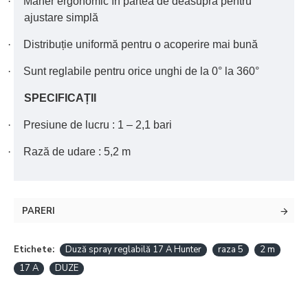
·
Mâner ergonomic în partea de deasupra pentru
ajustare simplă
·
Distribuție uniformă pentru o acoperire mai bună
·
Sunt reglabile pentru orice unghi de la 0° la 360°
SPECIFICAȚII
·
Presiune de lucru : 1 – 2,1 bari
·
Rază de udare : 5,2 m
PARERI
Etichete:
Duză spray reglabilă 17 A Hunter
raza 5
2 m
17 A
DUZE