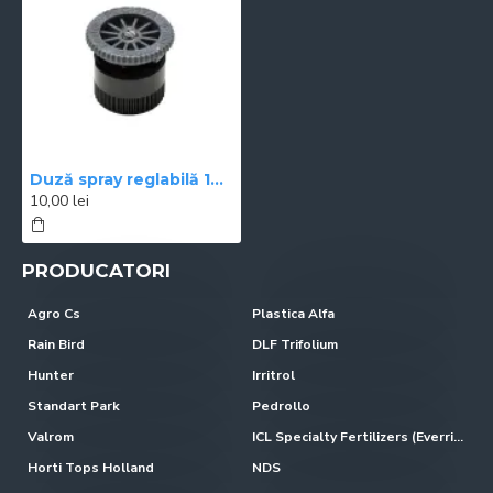
Duză spray reglabilă 17 A Hunter, raza 5,2 m
10,00 lei
PRODUCATORI
Agro Cs
Plastica Alfa
Rain Bird
DLF Trifolium
Hunter
Irritrol
Standart Park
Pedrollo
Valrom
ICL Specialty Fertilizers (Everris-Scotts)
Horti Tops Holland
NDS