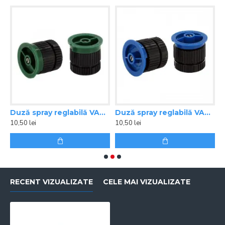
,8 m
Duză spray reglabilă VAN 8 Rain Bird
Duză spray reglabilă VAN 10 Rain Bird
10,50 lei
10,50 lei
1
RECENT VIZUALIZATE
CELE MAI VIZUALIZATE