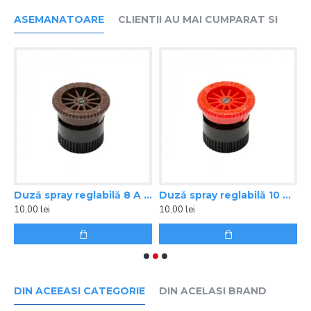
ASEMANATOARE
CLIENTII AU MAI CUMPARAT SI
ray reglabilă 6 A Hunter, raza 1,8 m
Duză spray reglabilă 8 A Hunter, raza 2,4 m
Duză spray reglabilă 10 A Hunter, raza 3 m
10,00 lei
10,00 lei
1
DIN ACEEASI CATEGORIE
DIN ACELASI BRAND