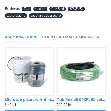
Etichete:
Tub
flexibil
RainBird
SPXFLEX
tub presiune
legatura aspersoare
ASEMANATOARE
CLIENTII AU MAI CUMPARAT SI
Microtub picurare 4-6 mm Rain Bird
Tub flexibil SPXFLEX colac 30 M Rain Bird
3,40 lei
210,00 lei
8