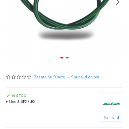
Bazată pe 0 note.
-
Spune-ţi opinia
IN STOC
Model:
SPXFLEX
Rain Bird