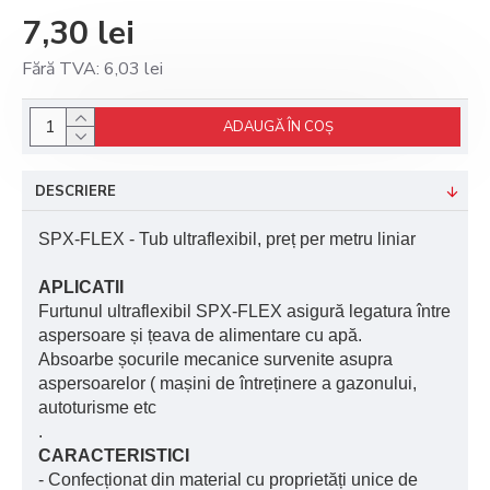
7,30 lei
Fără TVA: 6,03 lei
ADAUGĂ ÎN COŞ
DESCRIERE
SPX-FLEX - Tub ultraflexibil, preț per metru liniar
APLICATII
Furtunul ultraflexibil SPX-FLEX asigură legatura între
aspersoare și țeava de alimentare cu apă.
Absoarbe șocurile mecanice survenite asupra
aspersoarelor ( mașini de întreținere a gazonului,
autoturisme etc
.
CARACTERISTICI
- Confecționat din material cu proprietăți unice de