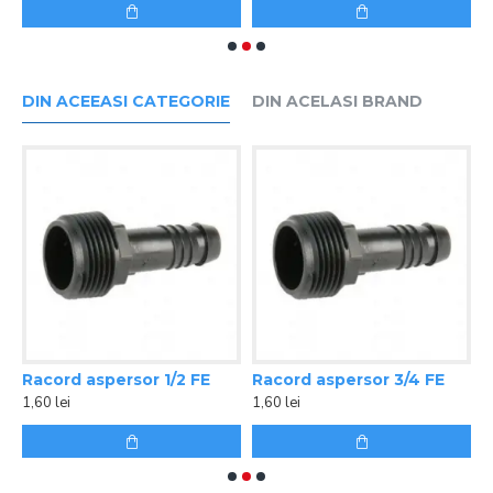
DIN ACEEASI CATEGORIE
DIN ACELASI BRAND
rsor 3/4 FE Rain Bird
Racord aspersor 1/2 FE
Racord aspersor 3/4 FE
M
1,60 lei
1,60 lei
2