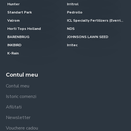
Hunter
Irritrol
Standart Park
Pedrollo
Valrom
ICL Specialty Fertilizers (Everris-Scotts)
Horti Tops Holland
NDS
BARENBRUG
JOHNSONS LAWN SEED
INKBIRD
Irritec
K-Rain
Contul meu
Contul meu
Istoric comenzi
Afilitati
Newsletter
Vouchere cadou