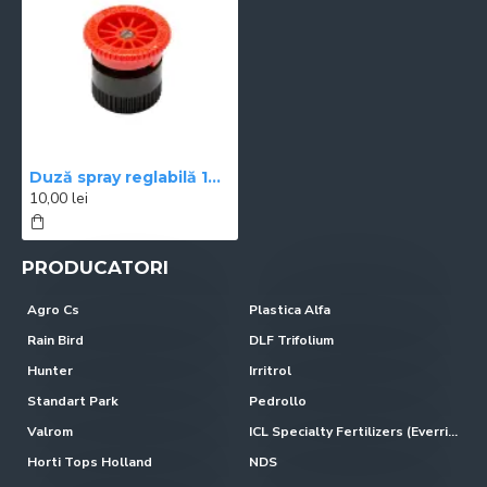
Duză spray reglabilă 10 A Hunter, raza 3 m
10,00 lei
PRODUCATORI
Agro Cs
Plastica Alfa
Rain Bird
DLF Trifolium
Hunter
Irritrol
Standart Park
Pedrollo
Valrom
ICL Specialty Fertilizers (Everris-Scotts)
Horti Tops Holland
NDS