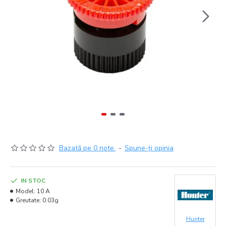
Bazată pe 0 note.
-
Spune-ţi opinia
IN STOC
Model:
10 A
Greutate:
0.03g
Hunter