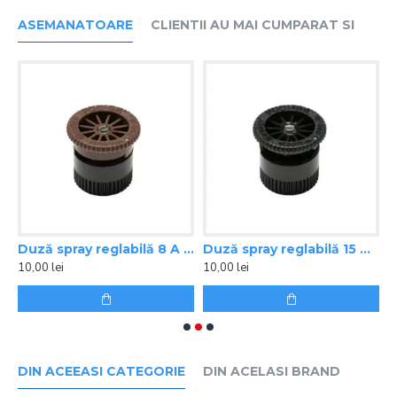
ASEMANATOARE
CLIENTII AU MAI CUMPARAT SI
ray reglabilă 6 A Hunter, raza 1,8 m
Duză spray reglabilă 8 A Hunter, raza 2,4 m
Duză spray reglabilă 15 A Hunter, raza 4,6 m
10,00 lei
10,00 lei
1
DIN ACEEASI CATEGORIE
DIN ACELASI BRAND