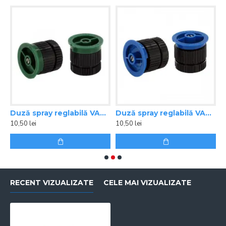
,8 m
Duză spray reglabilă VAN 8 Rain Bird
Duză spray reglabilă VAN 10 Rain Bird
10,50 lei
10,50 lei
1
RECENT VIZUALIZATE
CELE MAI VIZUALIZATE