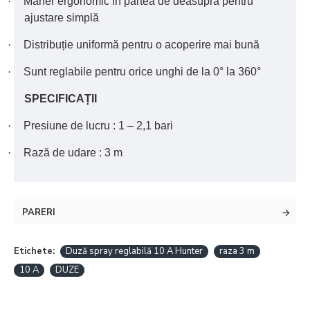
·
Mâner ergonomic în partea de deasupra pentru
ajustare simplă
·
Distribuție uniformă pentru o acoperire mai bună
·
Sunt reglabile pentru orice unghi de la 0° la 360°
SPECIFICAȚII
·
Presiune de lucru : 1 – 2,1 bari
·
Rază de udare : 3 m
PARERI
Etichete:
Duză spray reglabilă 10 A Hunter
raza 3 m
10 A
DUZE