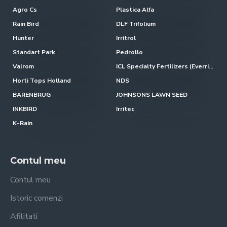
Agro Cs
Plastica Alfa
Rain Bird
DLF Trifolium
Hunter
Irritrol
Standart Park
Pedrollo
Valrom
ICL Specialty Fertilizers (Everris-Scotts)
Horti Tops Holland
NDS
BARENBRUG
JOHNSONS LAWN SEED
INKBIRD
Irritec
K-Rain
Contul meu
Contul meu
Istoric comenzi
Afilitati