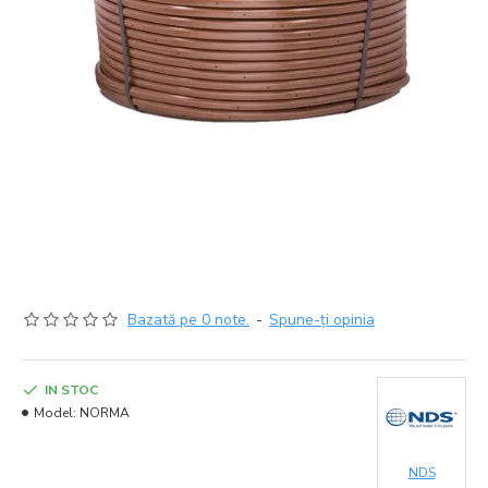
Bazată pe 0 note.
-
Spune-ţi opinia
IN STOC
Model:
NORMA
NDS