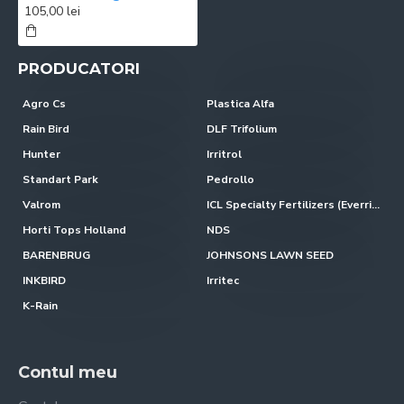
105,00 lei
PRODUCATORI
Agro Cs
Plastica Alfa
Rain Bird
DLF Trifolium
Hunter
Irritrol
Standart Park
Pedrollo
Valrom
ICL Specialty Fertilizers (Everris-Scotts)
Horti Tops Holland
NDS
BARENBRUG
JOHNSONS LAWN SEED
INKBIRD
Irritec
K-Rain
Contul meu