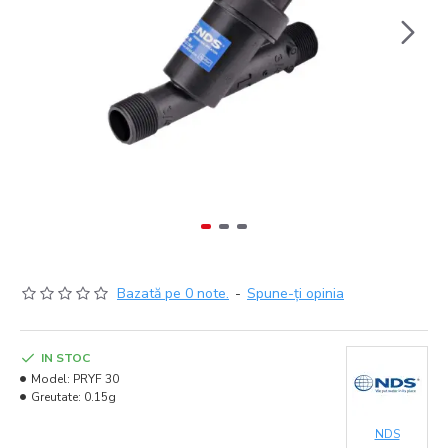
Bazată pe 0 note.
-
Spune-ţi opinia
IN STOC
Model:
PRYF 30
Greutate:
0.15g
NDS