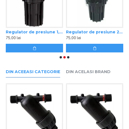
1" FE sită inox Azud
Regulator de presiune 1,8 bari Rain Bird
Regulator de presiune 2,1 bari Rain Bird
75,00 lei
75,00 lei
7
DIN ACEEASI CATEGORIE
DIN ACELASI BRAND