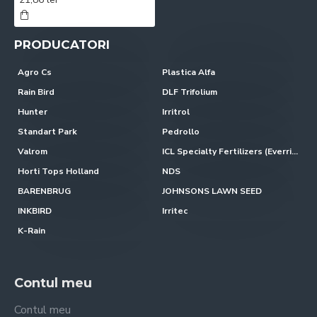
PRODUCATORI
Agro Cs
Plastica Alfa
Rain Bird
DLF Trifolium
Hunter
Irritrol
Standart Park
Pedrollo
Valrom
ICL Specialty Fertilizers (Everris-Scotts)
Horti Tops Holland
NDS
BARENBRUG
JOHNSONS LAWN SEED
INKBIRD
Irritec
K-Rain
Contul meu
Contul meu