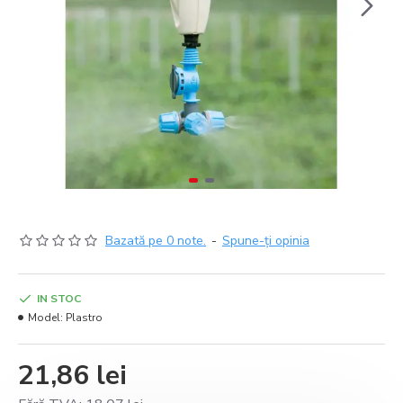
Bazată pe 0 note.
-
Spune-ţi opinia
IN STOC
Model:
Plastro
21,86 lei