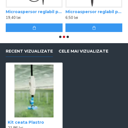
entru jardiniere Jet Spike 310-180
Microaspersor reglabil pentru jardiniere Jet Spike 310-360
Microaspersor reglabil pentru jardiniere XS 360TS SPYK
19,40 lei
6,50 lei
5
RECENT VIZUALIZATE
CELE MAI VIZUALIZATE
Kit ceata Plastro
21,86 lei