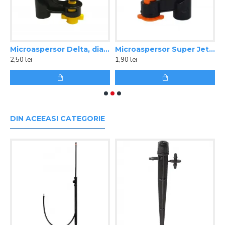
 cm
Microaspersor Delta, diametru 11 m, debit 200l/h
Microaspersor Super Jet, diametru 5m, debit 40 l/h
C
2,50 lei
1,90 lei
3
DIN ACEEASI CATEGORIE