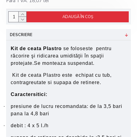
Fără TVA: 18,07 lei
ADAUGĂ ÎN COŞ
DESCRIERE
Kit de ceata Plastro
se foloseste pentru
răcorire şi ridicarea umidităţii în spaţii
protejate.Se monteaza suspendat.
Kit de ceata Plastro este echipat cu tub,
contragreutate si supapa de retinere.
Caractersitici:
·
presiune de lucru recomandata: de la 3,5 bari
pana la 4,8 bari
·
debit : 4 x 5 l./h