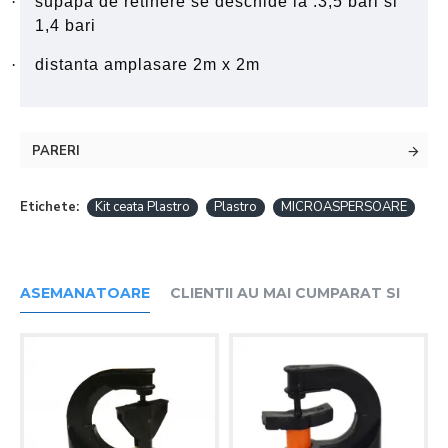
·
supapa de retinere se deschide la :3,5 bari si
1,4 bari
·
distanta amplasare 2m x 2m
PARERI
Etichete:
Kit ceata Plastro
Plastro
MICROASPERSOARE
ASEMANATOARE
CLIENTII AU MAI CUMPARAT SI