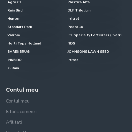
Agro Cs
Plastica Alfa
Rain Bird
DLF Trifolium
Hunter
Irritrol
Standart Park
Pedrollo
Valrom
ICL Specialty Fertilizers (Everris-Scotts)
Horti Tops Holland
NDS
BARENBRUG
JOHNSONS LAWN SEED
INKBIRD
Irritec
K-Rain
Contul meu
Contul meu
Istoric comenzi
Afilitati