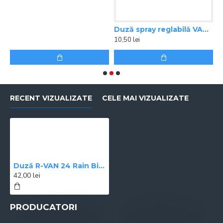
1
RECENT VIZUALIZATE
CELE MAI VIZUALIZATE
Duză R-VAN 24 Rain Bird, raza 7,3 m, 45° - 270°
42,00 lei
PRODUCATORI