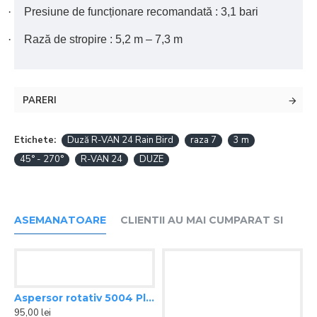
·
Presiune de funcționare recomandată : 3,1 bari
·
Rază de stropire : 5,2 m – 7,3 m
PARERI
Etichete:
Duză R-VAN 24 Rain Bird
raza 7
3 m
45° - 270°
R-VAN 24
DUZE
ASEMANATOARE
CLIENTII AU MAI CUMPARAT SI
Aspersor rotativ 5004 Plus Rain Bird
95,00 lei
VAN 18 Rain Bird, raza 5,5 m, 45° - 270°
Duză R-VAN 14 Rain Bird, raza 4,3 m, 45° - 270°