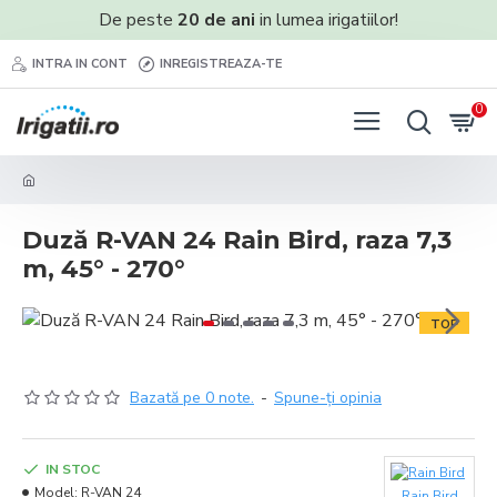
De peste
20 de ani
in lumea irigatiilor!
INTRA IN CONT
INREGISTREAZA-TE
0
Duză R-VAN 24 Rain Bird, raza 7,3
m, 45° - 270°
TOP
Bazată pe 0 note.
-
Spune-ţi opinia
IN STOC
Model:
R-VAN 24
Rain Bird