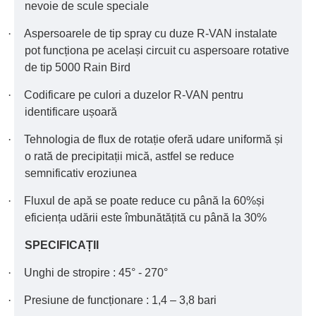
nevoie de scule speciale
·
Aspersoarele de tip spray cu duze R-VAN instalate
pot funcționa pe același circuit cu aspersoare rotative
de tip 5000 Rain Bird
·
Codificare pe culori a duzelor R-VAN pentru
identificare ușoară
·
Tehnologia de flux de rotație oferă udare uniformă și
o rată de precipitații mică, astfel se reduce
semnificativ eroziunea
·
Fluxul de apă se poate reduce cu până la 60%și
eficiența udării este îmbunătățită cu până la 30%
SPECIFICAȚII
·
Unghi de stropire : 45° - 270°
·
Presiune de funcționare : 1,4 – 3,8 bari