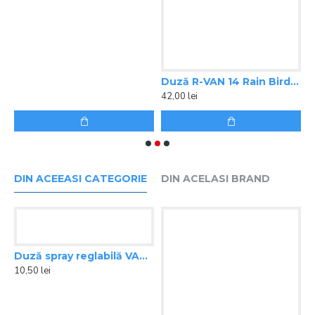
42,00 lei
4
DIN ACEEASI CATEGORIE
DIN ACELASI BRAND
Duză spray reglabilă VAN 8 Rain Bird
Duză spray reglabilă VAN 10 Rain Bird
10,50 lei
10,50 lei
,8 m