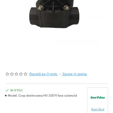
Bazată pe 0 note.
-
Spune-ţi opinia
IN STOC
Model:
Corp electrovana HV 100 FI fara solenoid
Rain Bird