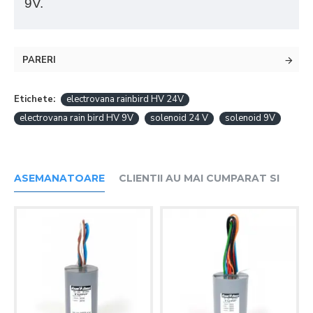
9V.
PARERI
Etichete:
electrovana rainbird HV 24V
electrovana rain bird HV 9V
solenoid 24 V
solenoid 9V
ASEMANATOARE
CLIENTII AU MAI CUMPARAT SI