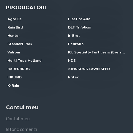
PRODUCATORI
Agro Cs
Plastica Alfa
Rain Bird
DLF Trifolium
Hunter
Irritrol
Standart Park
Pedrollo
Valrom
ICL Specialty Fertilizers (Everris-Scotts)
Horti Tops Holland
NDS
BARENBRUG
JOHNSONS LAWN SEED
INKBIRD
Irritec
K-Rain
Contul meu
Contul meu
Istoric comenzi