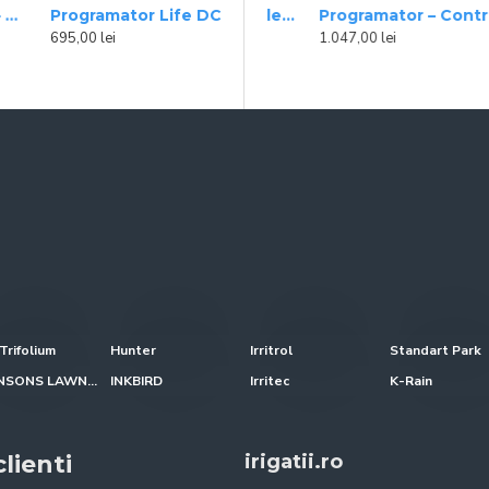
Programator Life DC – 1 zonă, BLUETOOTH, 9 V Irritrol
ontroler ESP, 2 zone, 9 V Rain Bird
Programator – Controler ESP, 4 zone, 9 V Rain Bird
Programator – Controler ESP, 6 zone, 9 V Rain Bird
695,00 lei
991,00 lei
1.047,00 lei
Trifolium
Hunter
Irritrol
Standart Park
JOHNSONS LAWN SEED
INKBIRD
Irritec
K-Rain
lienti
irigatii.ro