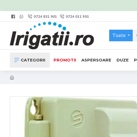
0724 831 901
0724 011 591
Toate
CATEGORII
PROMOTII
ASPERSOARE
DUZE