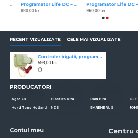
u tehnologie BLUETOOTH, 6 zone, 9 V
Programator Life DC – 4 zone, BLUETOOTH, 9 V Irritrol
Programator Life DC – 6 zone, BLUETOOTH, 9 V Irritrol
Programator – Controler ESP, 1 zonă, 9 V Rain Bird
Programator – C
880,00 lei
960,00 lei
410,00 lei
699,00 lei
477,90 lei
813,00 lei
RECENT VIZUALIZATE
CELE MAI VIZUALIZATE
Controler irigații, programabil prin smartphone cu tehnologie BLUETOOTH, 2 zone, 9 V
599,00 lei
PRODUCATORI
Agro Cs
Plastica Alfa
Rain Bird
DLF 
Horti Tops Holland
NDS
BARENBRUG
Contul meu
Centru c