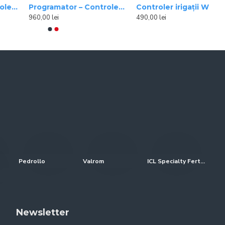
Programator – Controler cu baterii, ESPBAT-BT, bluetooth, 4 zone, Rain Bird
Controler irigații WooBee, programabil prin Bluetooth cu ecran LCD, 1 zona, 9 V
960,00 lei
490,00 lei
Pedrollo
Valrom
ICL Specialty Fertilizers (Everris-Scotts)
Newsletter