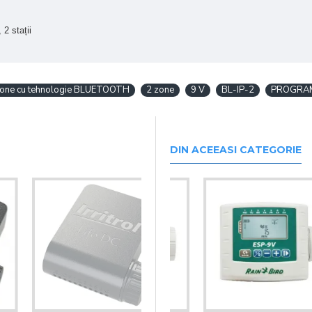
 2 stații
hone cu tehnologie BLUETOOTH
2 zone
9 V
BL-IP-2
PROGRAM
DIN ACEEASI CATEGORIE