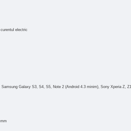
urentul electric
im), Samsung Galaxy S3, S4, S5, Note 2 (Android 4.3 minim), Sony Xperia Z, Z
5 mm