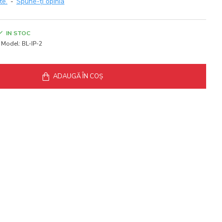
te.
-
Spune-ţi opinia
IN STOC
Model:
BL-IP-2
ADAUGĂ ÎN COŞ