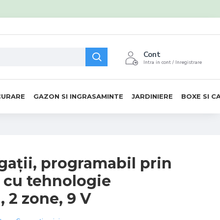
Cont
Intra in cont / Inregistrare
CURARE
GAZON SI INGRASAMINTE
JARDINIERE
BOXE SI C
igații, programabil prin
cu tehnologie
2 zone, 9 V