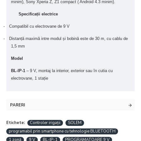
minim), Sony Xperia Z, Z1 compact ( Android 4.3 minim).
Specificații electrice
-
Compatibil cu electrovane de 9 V
-
Distanță maximă intre modul și bobină este de 30 m, cu cablu de
1,5 mm
Model
BL-IP-1
– 9 V, montaj la interior, exterior sau în cutia cu
electrovane, 1 stație
PARERI
Etichete:
Controler irigații
SOLEM
programabil prin smartphone cu tehnologie BLUETOOTH
1 zonă
9 V
BL-IP-1
PROGRAMATOARE 9 V