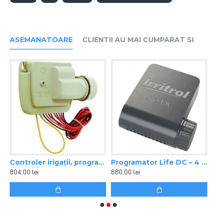
ASEMANATOARE
CLIENTII AU MAI CUMPARAT SI
phone cu tehnologie BLUETOOTH, 4 zone, 9 V
Controler irigații, programabil prin smartphone cu tehnologie BLUETOOTH, 6 zone, 9 V
Programator Life DC – 4 zone, BLUETOOTH, 9 V Irritrol
804,00 lei
880,00 lei
9