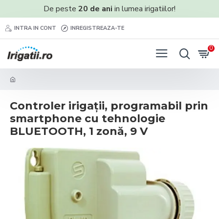
De peste
20 de ani
in lumea irigatiilor!
INTRA IN CONT
INREGISTREAZA-TE
0
Controler irigații, programabil prin
smartphone cu tehnologie
BLUETOOTH, 1 zonă, 9 V