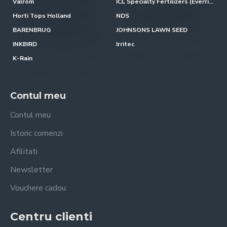
Valrom
ICL Specialty Fertilizers (Everris-Scotts)
Horti Tops Holland
NDS
BARENBRUG
JOHNSONS LAWN SEED
INKBIRD
Irritec
K-Rain
Contul meu
Contul meu
Istoric comenzi
Afilitati
Newsletter
Vouchere cadou
Centru clienti