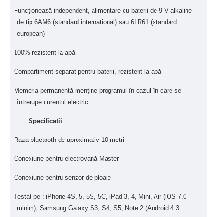
-
Funcționează independent, alimentare cu baterii de 9 V alkaline
de tip 6AM6 (standard internațional) sau 6LR61 (standard
european)
-
100% rezistent la apă
-
Compartiment separat pentru baterii, rezistent la apă
-
Memoria permanentă menține programul în cazul în care se
întrerupe curentul electric
Specificații
-
Raza bluetooth de aproximativ 10 metri
-
Conexiune pentru electrovană Master
-
Conexiune pentru senzor de ploaie
-
Testat pe : iPhone 4S, 5, 5S, 5C, iPad 3, 4, Mini, Air (iOS 7.0
minim), Samsung Galaxy S3, S4, S5, Note 2 (Android 4.3