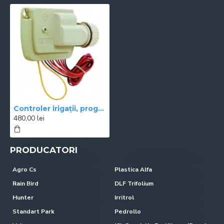
Controler irigații, programabil prin smartphone cu tehnologie BLUETOOTH, 1 zonă, 9 V
480,00 lei
PRODUCATORI
Agro Cs
Plastica Alfa
Rain Bird
DLF Trifolium
Hunter
Irritrol
Standart Park
Pedrollo