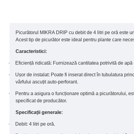
Picurătorul MIKRA DRIP cu debit de 4 litri pe oră este un d
Acest tip de picurător este ideal pentru plante care neces
Caracteristici:
·
Eficiență ridicată: Furnizează cantitatea potrivită de apă
·
Ușor de instalat: Poate fi inserat direct în tubulatura pri
vârfului ascuțit auto-perforant.
·
Pentru a asigura o funcționare optimă a picurătorului, es
specificat de producător.
Specificații generale:
·
Debit: 4 litri pe oră.