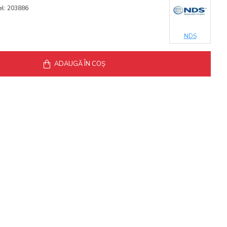
l:
203886
NDS
ADAUGĂ ÎN COŞ