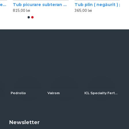
Tub picurare subteran cu compensare colac 100 m Rain Bird
Tub plin ( negăurit ) picurare, colac 100 m Rain Bird
815,00 lei
365,00 lei
Pedrollo
Valrom
ICL Specialty Fertilizers (Everris-Scotts)
Newsletter