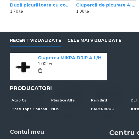
Duză picurătoare cu compensator de presiune, 4 l/h Rain Bird
Ciupercă de picurare 4 l/h Axios
Tub picurare cu compensare Rain Bird/ m
Tub picurare subteran cu compe
1,70 lei
1,00 lei
6,10 lei
8,30 lei
RECENT VIZUALIZATE
CELE MAI VIZUALIZATE
Ciuperca MIKRA DRIP 4 L/H
1,00 lei
PRODUCATORI
Agro Cs
Plastica Alfa
Rain Bird
DLF 
Horti Tops Holland
NDS
BARENBRUG
Contul meu
Centru c