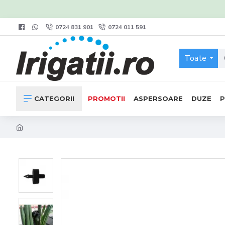
0724 831 901
0724 011 591
Toate
CATEGORII
PROMOTII
ASPERSOARE
DUZE