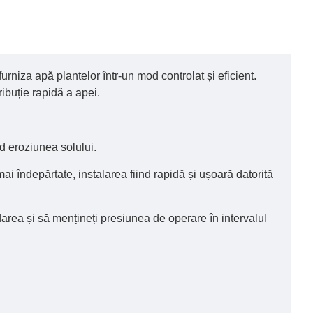
furniza apă plantelor într-un mod controlat și eficient.
ribuție rapidă a apei.
nd eroziunea solului.
mai îndepărtate, instalarea fiind rapidă și ușoară datorită
darea și să mențineți presiunea de operare în intervalul