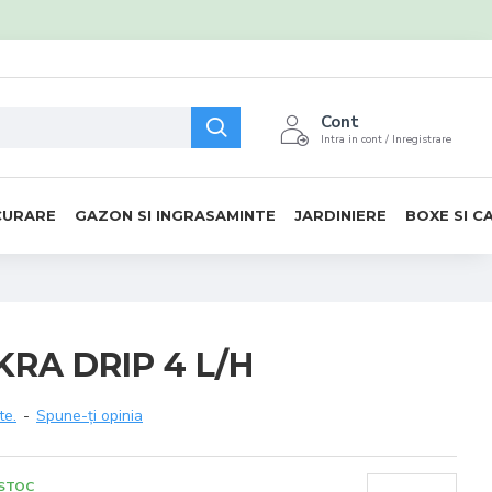
Cont
Intra in cont / Inregistrare
CURARE
GAZON SI INGRASAMINTE
JARDINIERE
BOXE SI C
KRA DRIP 4 L/H
te.
-
Spune-ţi opinia
 STOC