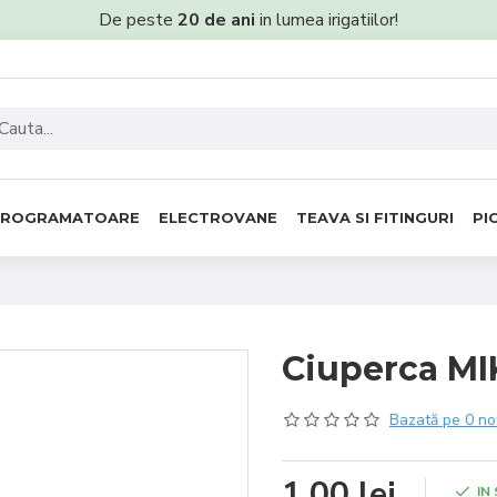
De peste
20 de ani
in lumea irigatiilor!
PROGRAMATOARE
ELECTROVANE
TEAVA SI FITINGURI
PI
Ciuperca MI
Bazată pe 0 no
1,00 lei
IN