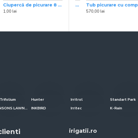
Ciupercă de picurare 8 l/h Axios
nsare Rain Bird/ m
Tub plin ( negăurit ) picurare Rain Bird /m
Tub picurare cu compensare colac 100 m Rain Bird
1,00 lei
3,80 lei
570,00 lei
Trifolium
Hunter
Irritrol
Standart Park
JOHNSONS LAWN SEED
INKBIRD
Irritec
K-Rain
lienti
irigatii.ro