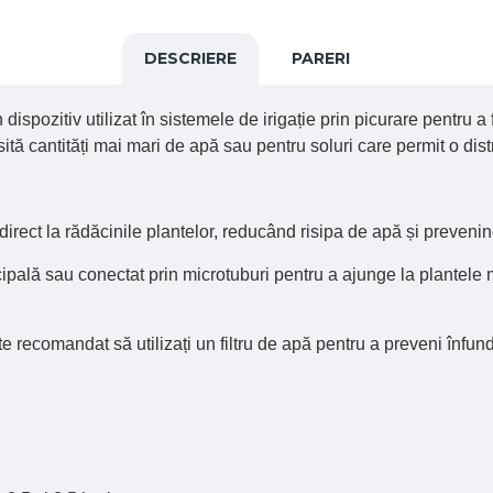
DESCRIERE
PARERI
ispozitiv utilizat în sistemele de irigație prin picurare pentru a 
ită cantități mai mari de apă sau pentru soluri care permit o dist
 direct la rădăcinile plantelor, reducând risipa de apă și preveni
ncipală sau conectat prin microtuburi pentru a ajunge la plantele 
te recomandat să utilizați un filtru de apă pentru a preveni înfun