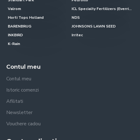
Standart Park
Pedrollo
Valrom
ICL Specialty Fertilizers (Everris-Scotts)
Horti Tops Holland
NDS
BARENBRUG
JOHNSONS LAWN SEED
INKBIRD
Irritec
K-Rain
Contul meu
Contul meu
Istoric comenzi
Afilitati
Newsletter
Vouchere cadou