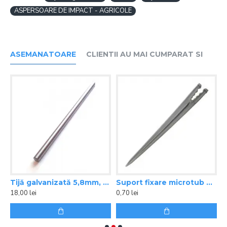
ASPERSOARE DE IMPACT - AGRICOLE
ASEMANATOARE
CLIENTII AU MAI CUMPARAT SI
tura aspersor 1/2, 1 M
Tijă galvanizată 5,8mm, 1m
Suport fixare microtub picurare 3-7 mm
T
18,00 lei
0,70 lei
2