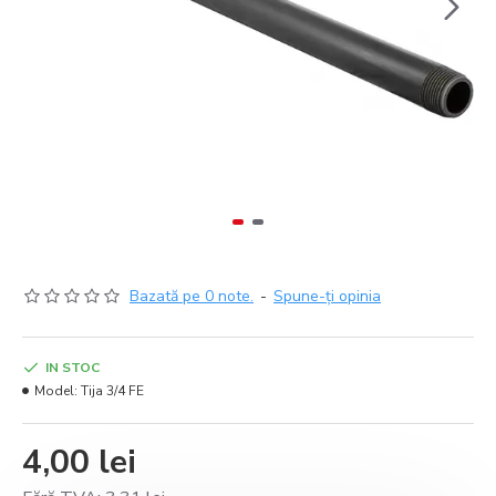
Bazată pe 0 note.
-
Spune-ţi opinia
IN STOC
Model:
Tija 3/4 FE
4,00 lei