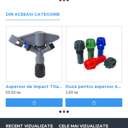
DIN ACEEASI CATEGORIE
 Cronos 1ʺ
Aspersor de impact Titan 1
Duză pentru aspersor Atlas, Cronos, Titan – albastru
50,50 lei
2,60 lei
2
RECENT VIZUALIZATE
CELE MAI VIZUALIZATE