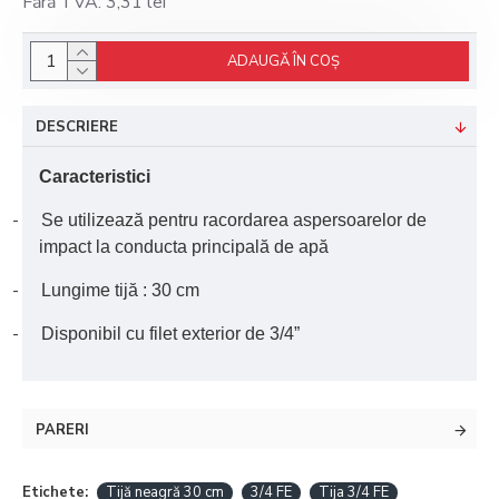
Fără TVA: 3,31 lei
ADAUGĂ ÎN COŞ
DESCRIERE
Caracteristici
-
Se utilizează pentru racordarea aspersoarelor de
impact la conducta principal
ă
de apă
-
Lungime tijă : 30 cm
-
Disponibil cu filet exterior de 3/4”
PARERI
Etichete:
Tijă neagră 30 cm
3/4 FE
Tija 3/4 FE