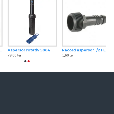
Aspersor rotativ 5004 Rain Bird
Racord aspersor 1/2 FE
79,00 lei
1,60 lei