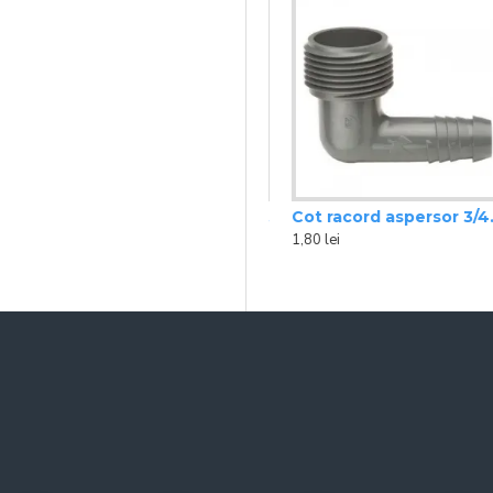
rd aspersor 1/2 FE Rain Bird
Aspersor rotativ 3504 SAM Rain Bird
Cot racord aspersor 3/4 FE Rain Bird
121,00 lei
1,80 lei