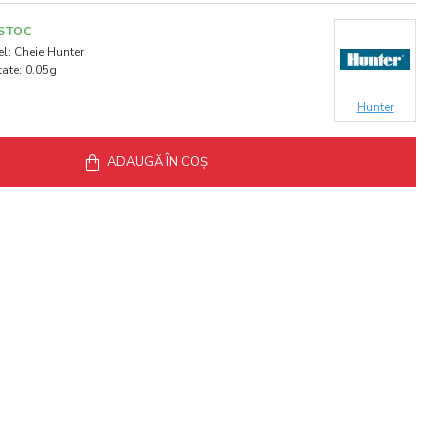
 STOC
l:
Cheie Hunter
ate:
0.05g
Hunter
ADAUGĂ ÎN COŞ