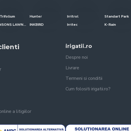
Trifolium
Hunter
Irritrol
Standart Park
JOHNSONS LAWN SEED
INKBIRD
Irritec
K-Rain
lienti
irigatii.ro
Despre noi
Livrare
r
Termeni si conditii
Cum folositi irigatii.ro?
line a litigiilor