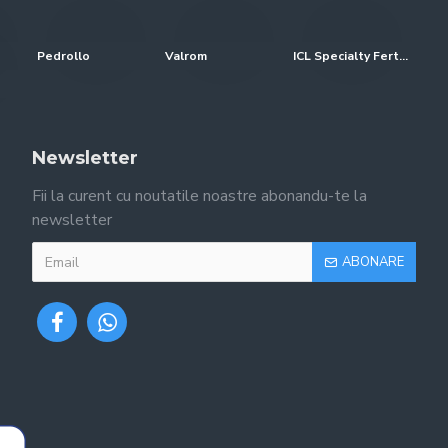
Pedrollo
Valrom
ICL Specialty Fertilizers (Everris-Scotts)
Newsletter
Fii la curent cu noutatile noastre abonandu-te la
newsletter
ABONARE