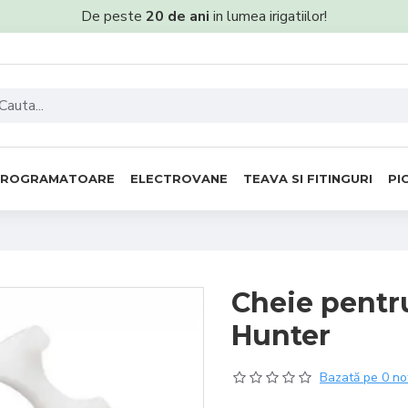
De peste
20 de ani
in lumea irigatiilor!
PROGRAMATOARE
ELECTROVANE
TEAVA SI FITINGURI
PI
Cheie pentru
Hunter
Bazată pe 0 no