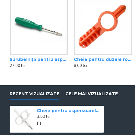
Șurubelniță pentru aspersoare rotoare Rain Bird
Cheie pentru duzele rotative MP ROTATOR Hunter
Aspersor rotativ 3504 Rain Bird
Cot raco
27,00 lei
8,00 lei
74,00 lei
1,80 lei
RECENT VIZUALIZATE
CELE MAI VIZUALIZATE
Cheie pentru aspersoarele rotative Hunter
3,50 lei