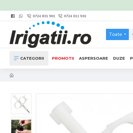
0724 831 901
0724 011 591
Toate
CATEGORII
PROMOTII
ASPERSOARE
DUZE