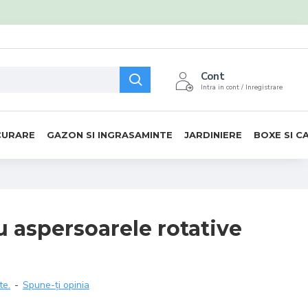
Cont
Intra in cont / Inregistrare
CURARE
GAZON SI INGRASAMINTE
JARDINIERE
BOXE SI C
 aspersoarele rotative
te.
-
Spune-ţi opinia