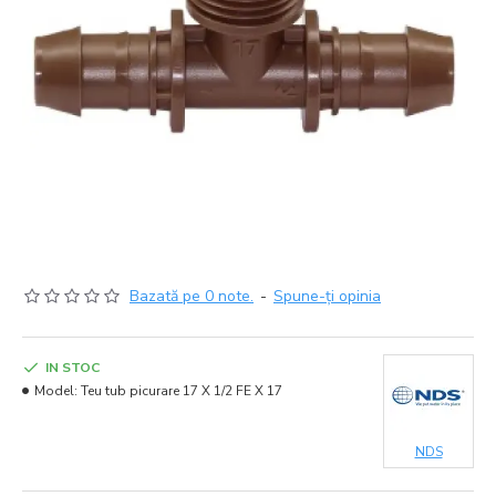
Bazată pe 0 note.
-
Spune-ţi opinia
IN STOC
Model:
Teu tub picurare 17 X 1/2 FE X 17
NDS