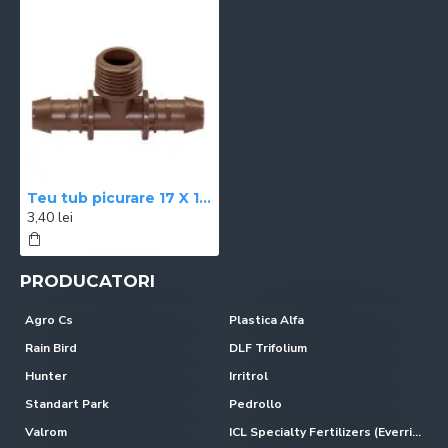
Teu tub picurare 17 X 1/2 FE X 17
3,40 lei
PRODUCATORI
Agro Cs
Plastica Alfa
Rain Bird
DLF Trifolium
Hunter
Irritrol
Standart Park
Pedrollo
Valrom
ICL Specialty Fertilizers (Everris-Scotts)