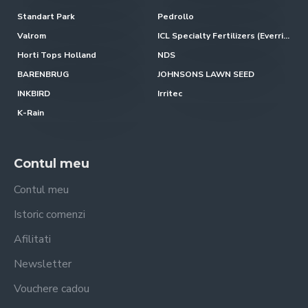
Standart Park
Pedrollo
Valrom
ICL Specialty Fertilizers (Everris-Scotts)
Horti Tops Holland
NDS
BARENBRUG
JOHNSONS LAWN SEED
INKBIRD
Irritec
K-Rain
Contul meu
Contul meu
Istoric comenzi
Afilitati
Newsletter
Vouchere cadou