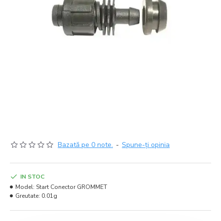
Bazată pe 0 note.
-
Spune-ţi opinia
IN STOC
Model:
Start Conector GROMMET
Greutate:
0.01g