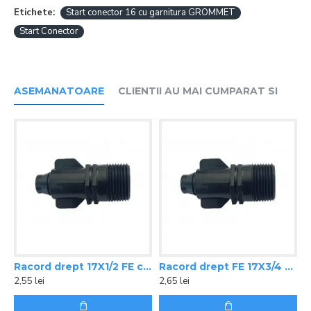
Etichete:
Start conector 16 cu garnitura GROMMET
Start Conector
ASEMANATOARE
CLIENTII AU MAI CUMPARAT SI
cu garnitura Grommet
Racord drept 17X1/2 FE cu inel de strangere smart
Racord drept FE 17X3/4 cu inel de strangere smart
2,55 lei
2,65 lei