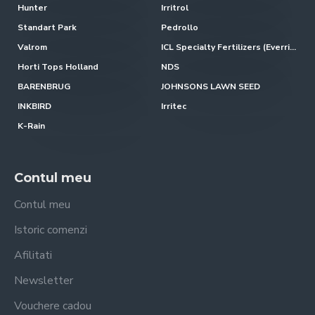
Hunter
Irritrol
Standart Park
Pedrollo
Valrom
ICL Specialty Fertilizers (Everris-Scotts)
Horti Tops Holland
NDS
BARENBRUG
JOHNSONS LAWN SEED
INKBIRD
Irritec
K-Rain
Contul meu
Contul meu
Istoric comenzi
Afilitati
Newsletter
Vouchere cadou