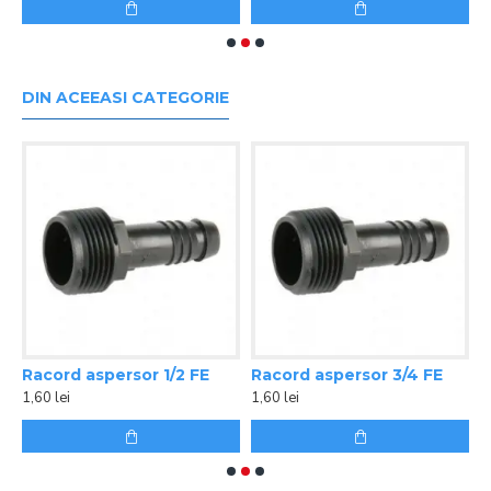
DIN ACEEASI CATEGORIE
rsor 3/4 FE Rain Bird
Racord aspersor 1/2 FE
Racord aspersor 3/4 FE
M
1,60 lei
1,60 lei
2