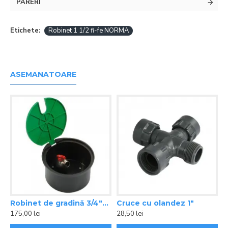
PARERI
Etichete:
Robinet 1 1/2 fi-fe NORMA
ASEMANATOARE
 plastic 1" FI/FE
Robinet de gradină 3/4"FE Rain Bird
Cruce cu olandez 1"
175,00 lei
28,50 lei
6