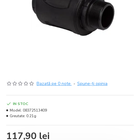
Bazată pe 0 note.
-
Spune-ţi opinia
IN STOC
Model:
08372513409
Greutate:
0.21g
117,90 lei