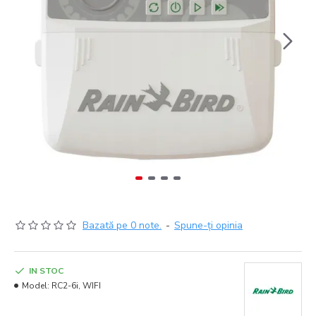
Bazată pe 0 note.
-
Spune-ţi opinia
IN STOC
Model:
RC2-6i, WIFI