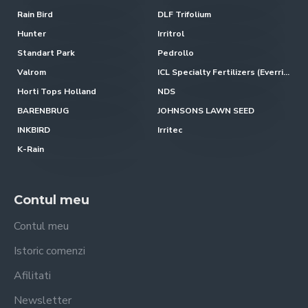
Rain Bird
DLF Trifolium
Hunter
Irritrol
Standart Park
Pedrollo
Valrom
ICL Specialty Fertilizers (Everris-Scotts)
Horti Tops Holland
NDS
BARENBRUG
JOHNSONS LAWN SEED
INKBIRD
Irritec
K-Rain
Contul meu
Contul meu
Istoric comenzi
Afilitati
Newsletter