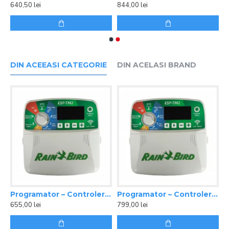
640,50 lei
844,00 lei
DIN ACEEASI CATEGORIE
DIN ACELASI BRAND
oler ESP-TM2 4 Zone interior Rain Bird
Programator – Controler ESP-TM2 6 Zone interior Rain Bird
Programator – Controler ESP-TM2 8 Zone interior Rain Bird
655,00 lei
799,00 lei
9