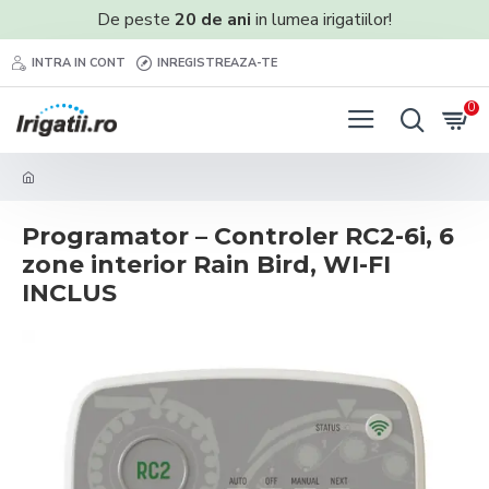
De peste
20 de ani
in lumea irigatiilor!
INTRA IN CONT
INREGISTREAZA-TE
0
Programator – Controler RC2-6i, 6
zone interior Rain Bird, WI-FI
INCLUS