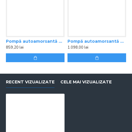
Pompă autoamorsantă Future Jet JSW m1 AX Pedrollo 3 mc/oră
Pompă autoamorsantă Future Jet JSW m2 AX Pedrollo 4,2 mc/ora, 5,5 bar
859,20 lei
1.098,00 lei
8
RECENT VIZUALIZATE
CELE MAI VIZUALIZATE