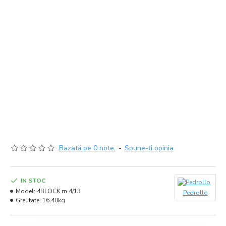
Bazată pe 0 note.
-
Spune-ţi opinia
IN STOC
Model:
4BLOCK m 4/13
Pedrollo
Greutate:
16.40kg