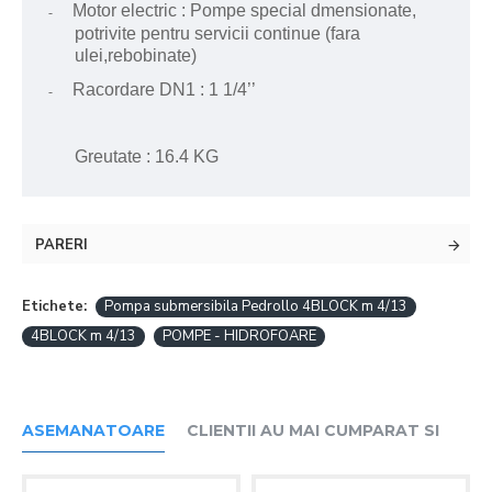
Motor electric : Pompe special dmensionate,
-
potrivite pentru servicii continue (fara
ulei,rebobinate)
Racordare DN1 : 1 1/4’’
-
Greutate : 16.4 KG
PARERI
Etichete:
Pompa submersibila Pedrollo 4BLOCK m 4/13
4BLOCK m 4/13
POMPE - HIDROFOARE
ASEMANATOARE
CLIENTII AU MAI CUMPARAT SI