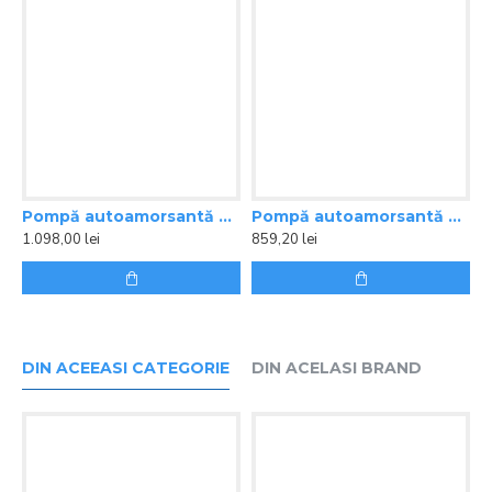
Pompă autoamorsantă Future Jet JSW m2 AX Pedrollo 4,2 mc/ora, 5,5 bar
Pompă autoamorsantă Future Jet JSW m1 AX Pedrollo 3 mc/oră
1.098,00 lei
859,20 lei
2
DIN ACEEASI CATEGORIE
DIN ACELASI BRAND