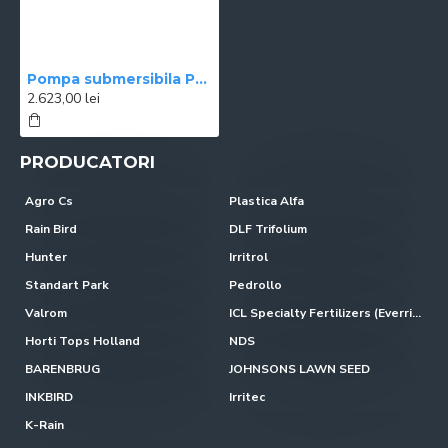
Pompa submersibila Pedrollo 4BLOCK m 4/13
2.623,00 lei
PRODUCATORI
Agro Cs
Plastica Alfa
Rain Bird
DLF Trifolium
Hunter
Irritrol
Standart Park
Pedrollo
Valrom
ICL Specialty Fertilizers (Everris-Scotts)
Horti Tops Holland
NDS
BARENBRUG
JOHNSONS LAWN SEED
INKBIRD
Irritec
K-Rain