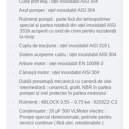
Cutie port etaj : oțel inoxidabil AISI 304
-
Axul pompei : oțel inoxidabil AISI 304
-
Rulmenți pompă : parte fixă din tehnopolimer
-
special și partea rotativă din oțel inoxidabil AISI
3316 acoperit cu oxid de crom pentru rezistență
la nisip
Cupla de tracțiune : oțel inoxidabil AISI 316 L
-
Sistem acoperire cablu : oțel inoxidabil AISI 304
-
Arbore motor : oțel inoxidabil EN 10088-3
-
Cămașă motor : oțel inoxidabil AISI 304
-
Dublă presetupă mecanică cu cameră de ulei
-
intermediară : ceramică, grafit, NBR în partea
pompei și inel protector în partea motorului
Rulmenți : 4BLOCK 0,55 – 0,75 kw : 6203ZZ-C3
-
Condensator : 20 µF 500 VLMotor electric :
-
Pompe special dimensionate, potrivite pentru
servicii continue ( fără ulei, rebobinabile )