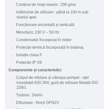
Conținut de nisip maxim : 200 g/mc
-
Adâncime de utilizare : până la 100 m sub
-
nivelul apei
Funcționare orizontală și verticală
-
Monofazic 230 V – 50 Hz
-
Condensator încorporat în motor
-
Protecție termică încorporată în bobinaj
-
Izolație clasa F
-
Protecție IP X8
-
Componente și caracteristici
Corpul de refulare și cămașa pompei : oțel
-
inoxidabil AISI 304, gură de refulare filetată ISO
228/1
Turbine : Delrin
-
Difuzoare : Noryl GFN2V
-