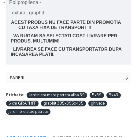
-
Polipropilena
-
Textura : graphit
ACEST PRODUS NU FACE PARTE DIN PROMOTIA
CU TAXA FIXA DE TRANSPORT !!
VA RUGAM SA SELECTATI COST LIVRARE PER
PRODUS. MULTUMIM!
L
IVRAREA SE FACE CU TRANSPORTATOR DUPA
INCASAREA PLATII.
PARERI
Etichete:
Jardiniera mare patrata alba 39
5x39
5x43
5 cm GRAPHIT
graphit 395x395x435
ghivece
jardiniere albe patrate