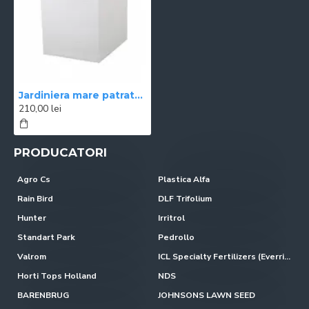
Jardiniera mare patrata alba 39,5x39,5x43,5 cm GRAPHIT
210,00 lei
PRODUCATORI
Agro Cs
Plastica Alfa
Rain Bird
DLF Trifolium
Hunter
Irritrol
Standart Park
Pedrollo
Valrom
ICL Specialty Fertilizers (Everris-Scotts)
Horti Tops Holland
NDS
BARENBRUG
JOHNSONS LAWN SEED