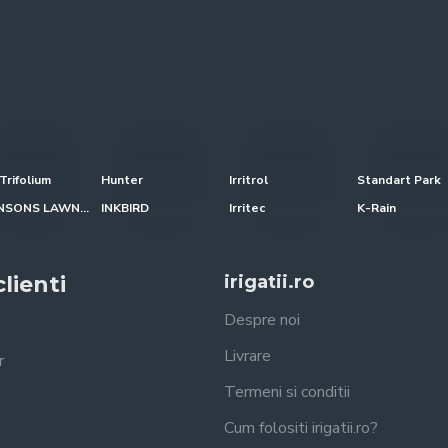
Trifolium
Hunter
Irritrol
Standart Park
JOHNSONS LAWN SEED
INKBIRD
Irritec
K-Rain
lienti
irigatii.ro
Despre noi
Livrare
r
Termeni si conditii
Cum folositi irigatii.ro?