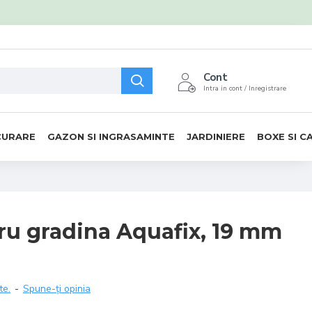
Cont
Intra in cont / Inregistrare
CURARE
GAZON SI INGRASAMINTE
JARDINIERE
BOXE SI C
ru gradina Aquafix, 19 mm
te.
-
Spune-ţi opinia