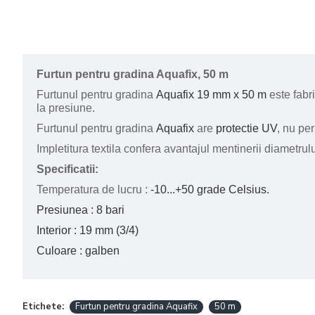
Furtun pentru gradina Aquafix, 50 m
Furtunul pentru gradina
Aquafix 19 mm x 50 m
este fabri
la presiune.
Furtunul pentru gradina
Aquafix
are
protectie UV
, nu per
Impletitura textila confera avantajul mentinerii diametrulu
Specificatii:
Temperatura de lucru
:
-10...+50 grade Celsius.
Presiunea : 8 bari
Interior : 19 mm (3/4)
Culoare : galben
Etichete:
Furtun pentru gradina Aquafix
50 m