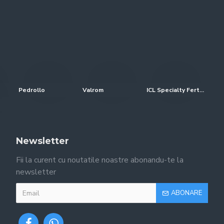
Pedrollo
Valrom
ICL Specialty Fertilizers (Everris-Scotts)
Newsletter
Fii la curent cu noutatile noastre abonandu-te la
newsletter
ABONARE