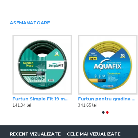
ASEMANATOARE
persor mobil tractoras Perrot
Furtun Simple Fit 19 mm 3/4 25 m
Furtun pentru gradina Aquafix, 25 mm (1), 25 m
Aspersor rotativ 6504 Falcon Rain Bird
Cot raco
141,34 lei
341,65 lei
459,80 lei
1,80 lei
RECENT VIZUALIZATE
CELE MAI VIZUALIZATE