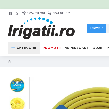
0724 831 901
0724 011 591
Toate
CATEGORII
PROMOTII
ASPERSOARE
DUZE