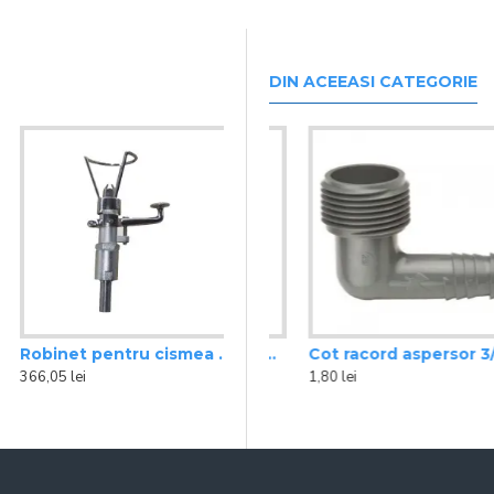
DIN ACEEASI CATEGORIE
Robinet pentru cismea 3/8
rd aspersor 1/2 FE Rain Bird
Aspersor rotativ 6504 PC-SS Falcon Rain Bird
Cot racord aspersor 3/4 FE Rain Bird
366,05 lei
468,00 lei
1,80 lei