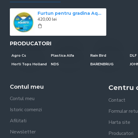
Furtun pentru gradina Aquafix, 19 mm (3/4), 50 m
420,00 lei
PRODUCATORI
Agro Cs
Plastica Alfa
Rain Bird
DLF 
Horti Tops Holland
NDS
BARENBRUG
Contul meu
Centru c
Contul meu
Contact
Istoric comenzi
Formular retu
Afilitati
Harta site
Newsletter
Producatori