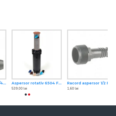
Aspersor rotativ 6504 Falcon PC-SS-HS Rain Bird
Racord aspersor 1/2 FE
539,00 lei
1,60 lei