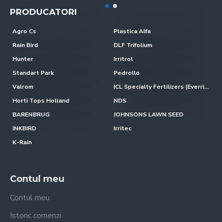
PRODUCATORI
Agro Cs
Plastica Alfa
Rain Bird
DLF Trifolium
Hunter
Irritrol
Standart Park
Pedrollo
Valrom
ICL Specialty Fertilizers (Everris-Scotts)
Horti Tops Holland
NDS
BARENBRUG
JOHNSONS LAWN SEED
INKBIRD
Irritec
K-Rain
Contul meu
Contul meu
Istoric comenzi