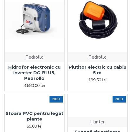
Pedrollo
Pedrollo
Hidrofor electronic cu
Plutitor electric cu cablu
inverter DG-BLU5,
5 m
Pedrollo
199,50 lei
3.680,00 lei
NOU
NOU
Sfoara PVC pentru legat
plante
Hunter
59,00 lei
Supapă de reţinere