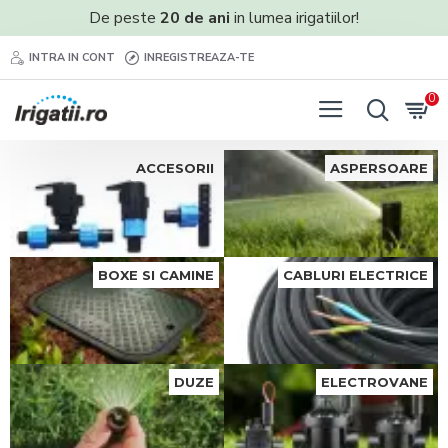
De peste
20 de ani
in lumea irigatiilor!
INTRA IN CONT
INREGISTREAZA-TE
0
ACCESORII
ASPERSOARE
BOXE SI CAMINE
CABLURI ELECTRICE
DUZE
ELECTROVANE