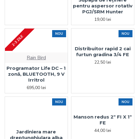
pentru aspersor rotativ
PGJ/SRM Hunter
19,00 lei
NOU
NOU
2-3 ZILE
Distribuitor rapid 2 cai
furtun gradina 3/4 FE
Rain Bird
22,50 lei
Programator Life DC – 1
zonă, BLUETOOTH, 9 V
Irritrol
695,00 lei
NOU
NOU
Manson redus 2ʺ FI X 1ʺ
FE
44,00 lei
Jardiniera mare
dreptunghiulara alba