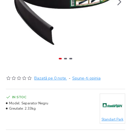
Bazată pe 0 note.
-
Spune-ţi opinia
IN STOC
Model:
Separator Negru
Greutate:
2.33kg
Standart Park