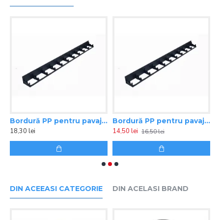
Bordură PP pentru pavaj “New Fix” 1 m, 60 mm
Bordură PP pentru pavaj “New Fix” 1 m, 45 mm
18,30 lei
14,50 lei
7
16,50 lei
DIN ACEEASI CATEGORIE
DIN ACELASI BRAND