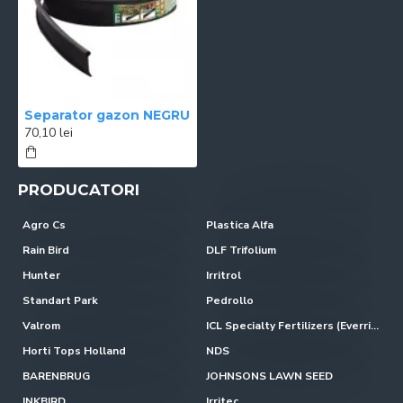
Separator gazon NEGRU
70,10 lei
PRODUCATORI
Agro Cs
Plastica Alfa
Rain Bird
DLF Trifolium
Hunter
Irritrol
Standart Park
Pedrollo
Valrom
ICL Specialty Fertilizers (Everris-Scotts)
Horti Tops Holland
NDS
BARENBRUG
JOHNSONS LAWN SEED
INKBIRD
Irritec