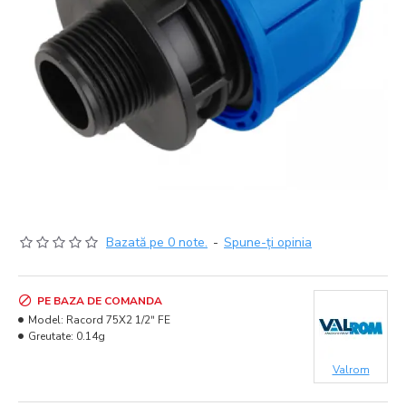
Bazată pe 0 note.
-
Spune-ţi opinia
PE BAZA DE COMANDA
Model:
Racord 75X2 1/2ʺ FE
Greutate:
0.14g
Valrom