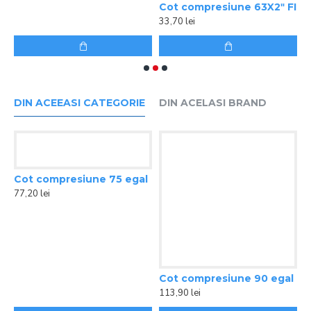
5
DIN ACEEASI CATEGORIE
DIN ACELASI BRAND
l
Cot compresiune 75 egal
Cot compresiune 90 egal
77,20 lei
113,90 lei
T
4