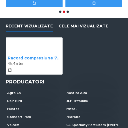
RECENT VIZUALIZATE
CELE MAI VIZUALIZATE
Racord compresiune 75X2 1/2ʺ FE
45,45 lei
PRODUCATORI
Agro Cs
Plastica Alfa
Rain Bird
DLF Trifolium
Hunter
Irritrol
Standart Park
Pedrollo
Valrom
ICL Specialty Fertilizers (Everris-Scotts)