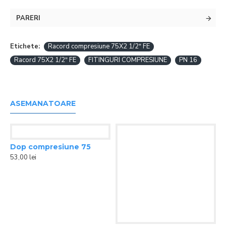
PARERI
Etichete:
Racord compresiune 75X2 1/2ʺ FE
Racord 75X2 1/2ʺ FE
FITINGURI COMPRESIUNE
PN 16
ASEMANATOARE
Dop compresiune 75
53,00 lei
l
Cot compresiune 63X2ʺ FI
33,70 lei