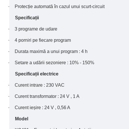
·
Protecție automată în cazul unui scurt-circuit
Specificații
·
3 programe de udare
·
4 porniri pe fiecare program
·
Durata maximă a unui program : 4 h
·
Setare a udării sezoniere : 10% - 150%
Specificații electrice
·
Curent intrare : 230 VAC
·
Curent transformator : 24 V , 1 A
·
Curent ieșire : 24 V , 0,56 A
Model