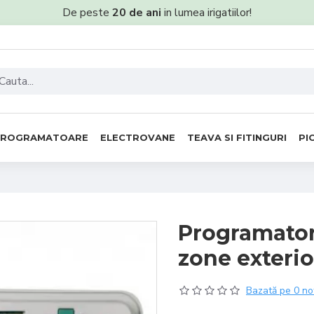
De peste
20 de ani
in lumea irigatiilor!
PROGRAMATOARE
ELECTROVANE
TEAVA SI FITINGURI
PI
Programator 
zone exteri
Bazată pe 0 no