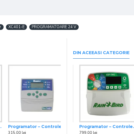
r
XC401-E
PROGRAMATOARE 24 V
DIN ACEEASI CATEGORIE
Programator – Controler ELC-401i-E 4 zone interior Hunter
troler ESP-TM2 4 Zone interior Rain Bird
Programator – Controler ESP-TM2 6 Zone interior Rain Bird
Programator – Controler ESP-TM2 8 Zone interior Rain Bird
315,00 lei
655,00 lei
799,00 lei