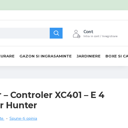
Cont
Intra in cont / Inregistrare
CURARE
GAZON SI INGRASAMINTE
JARDINIERE
BOXE SI C
– Controler XC401 – E 4
or Hunter
te.
-
Spune-ţi opinia