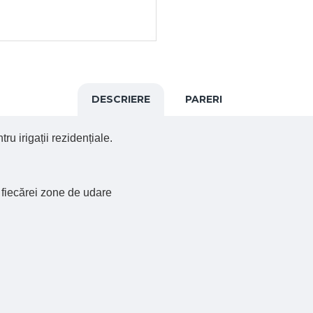
DESCRIERE
PARERI
u irigații rezidențiale.
a fiecărei zone de udare