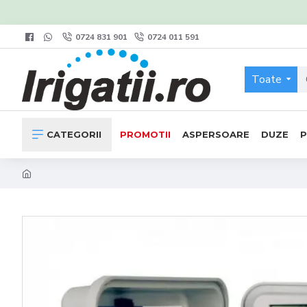
0724 831 901
0724 011 591
Toate
CATEGORII
PROMOTII
ASPERSOARE
DUZE