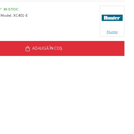
IN STOC
Model:
XC401-E
Hunter
ADAUGĂ ÎN COŞ