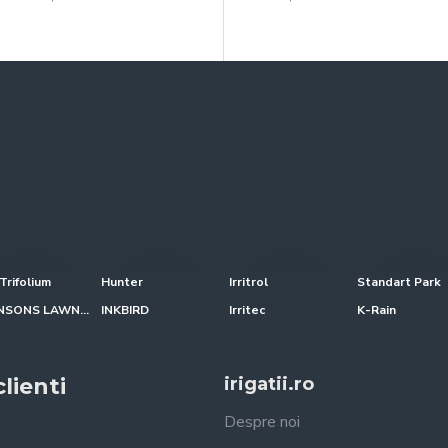
Trifolium
Hunter
Irritrol
Standart Park
JOHNSONS LAWN SEED
INKBIRD
Irritec
K-Rain
lienti
irigatii.ro
Despre noi