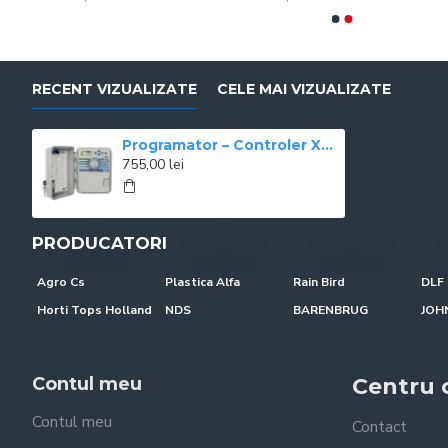
RECENT VIZUALIZATE
CELE MAI VIZUALIZATE
Programator – Controler XC401 – E 4 zone exterior Hunter
755,00 lei
PRODUCATORI
Agro Cs
Plastica Alfa
Rain Bird
DLF 
Horti Tops Holland
NDS
BARENBRUG
Contul meu
Centru c
Contul meu
Contact