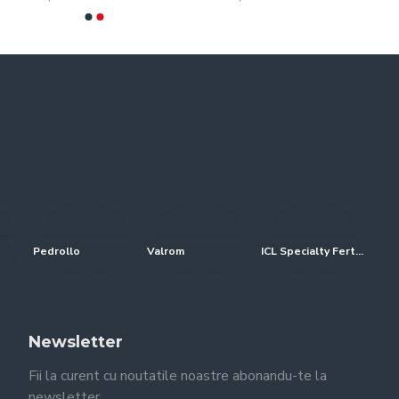
Pedrollo
Valrom
ICL Specialty Fertilizers (Everris-Scotts)
Newsletter
Fii la curent cu noutatile noastre abonandu-te la
newsletter