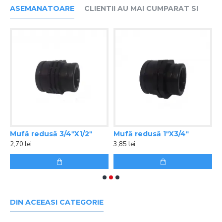
ASEMANATOARE
CLIENTII AU MAI CUMPARAT SI
Mufă redusă 3/4ʺX1/2ʺ
Mufă redusă 1ʺX3/4ʺ
N
2,70 lei
3,85 lei
1
DIN ACEEASI CATEGORIE