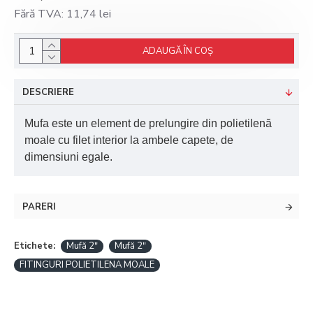
Fără TVA: 11,74 lei
ADAUGĂ ÎN COŞ
DESCRIERE
Mufa este un element de prelungire din polietilenă
moale cu filet interior la ambele capete, de
dimensiuni egale.
PARERI
Etichete:
Mufă 2ʺ
Mufă 2ʺ
FITINGURI POLIETILENA MOALE