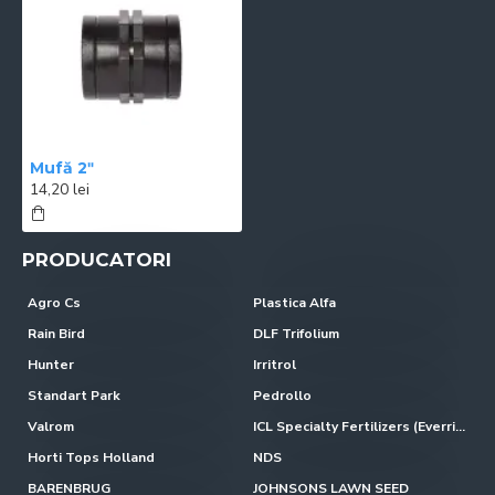
Mufă 2ʺ
14,20 lei
PRODUCATORI
Agro Cs
Plastica Alfa
Rain Bird
DLF Trifolium
Hunter
Irritrol
Standart Park
Pedrollo
Valrom
ICL Specialty Fertilizers (Everris-Scotts)
Horti Tops Holland
NDS
BARENBRUG
JOHNSONS LAWN SEED