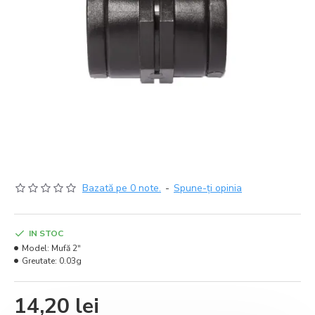
Bazată pe 0 note.
-
Spune-ţi opinia
IN STOC
Model:
Mufă 2ʺ
Greutate:
0.03g
14,20 lei