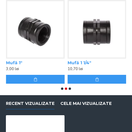
Mufă 1ʺ
Mufă 1 1/4ʺ
M
3,00 lei
10,70 lei
1
RECENT VIZUALIZATE
CELE MAI VIZUALIZATE