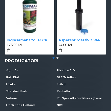
Ingrasamant foliar CROPMAX 1 l
Aspersor rotativ 3504 Rain Bird
175,00 lei
74,00 lei
PRODUCATORI
Agro Cs
Plastica Alfa
Rain Bird
DLF Trifolium
Hunter
Irritrol
Standart Park
Pedrollo
Valrom
ICL Specialty Fertilizers (Everris-Scotts)
Horti Tops Holland
NDS