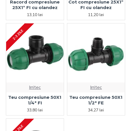
Racord compresiune
Cot compresiune 25X1ʺ
25X1ʺ FI cu olandez
FI cu olandez
13,10 lei
11,20 lei
2-3 ZILE
Irritec
Irritec
Teu compresiune 50X1
Teu compresiune 50X1
1/4" FI
1/2" FE
33,80 lei
34,27 lei
2-3 ZILE